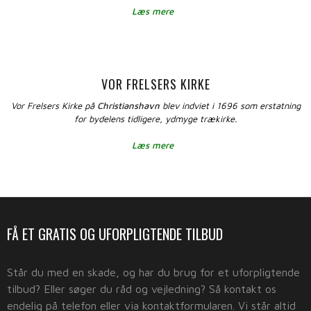
Læs mere
VOR FRELSERS KIRKE
Vor Frelsers Kirke på
Christianshavn
blev indviet i 1696 som erstatning
for bydelens tidligere, ydmyge trækirke.
Læs mere
​FÅ ET GRATIS OG UFORPLIGTENDE TILBUD
​Står du med en skade, og har du brug for et uforpligtende
tilbud? Eller søger du råd og vejledning? Så kontakt os
endelig på telefon eller via kontaktformularen. Vi står altid