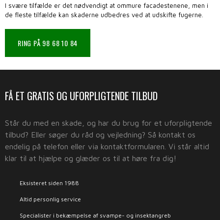
I svære tilfælde er det nødvendigt at ommure facadestenene, men i
de fleste tilfælde kan skaderne udbedres ved at udskifte fugerne.​
RING PÅ 98 68 10 84
​FÅ ET GRATIS OG UFORPLIGTENDE TILBUD
​Står du med en skade, og har du brug for et uforpligtende
tilbud? Eller søger du råd og vejledning? Så kontakt os
endelig på telefon eller via kontaktformularen. Vi står altid
klar til at hjælpe og glæder os til at høre fra dig!
Eksisteret siden 1988
Altid personlig service
Specialister i bekæmpelse af svampe- og insektangreb