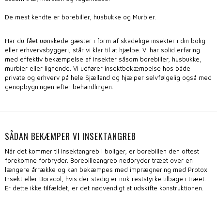
De mest kendte er borebiller, husbukke og Murbier.
Har du fået uønskede gæster i form af skadelige insekter i din bolig
eller erhvervsbyggeri, står vi klar til at hjælpe. Vi har solid erfaring
med effektiv bekæmpelse af insekter såsom borebiller, husbukke,
murbier eller lignende. Vi udfører insektbekæmpelse hos både
private og erhverv på hele Sjælland og hjælper selvfølgelig også med
genopbygningen efter behandlingen.
SÅDAN BEKÆMPER VI INSEKTANGREB
Når det kommer til insektangreb i boliger, er borebillen den oftest
forekomne forbryder. Borebilleangreb nedbryder træet over en
længere årrække og kan bekæmpes med imprægnering med Protox
Insekt eller Boracol, hvis der stadig er nok reststyrke tilbage i træet.
Er dette ikke tilfældet, er det nødvendigt at udskifte konstruktionen.