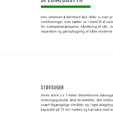
Hos Johansen & Bernhard ApS råder vi over pr
certificeringer, som sætter os i stand til at va
for svampebekæmpelse, håndtering af råd-, b
reparation og genopbygning af både moderne 
STØVSUGER
Vores store 2 x 7 meter dieseldrevne støvsuge
isoleringsgranulat, løse lecanødder, løst indsk
svært tilgængelige områder og i høje etagebyg
kapacitet på 15 m3 i tanken og kan køre med e