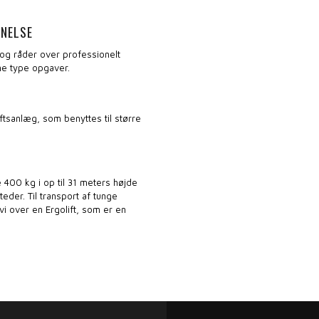
RNELSE
t og råder over professionelt
ne type opgaver.
ftsanlæg, som benyttes til større
te 400 kg i op til 31 meters højde
teder. Til transport af tunge
vi over en Ergolift, som er en