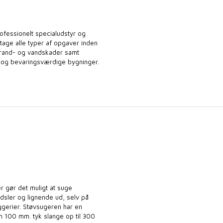
ofessionelt specialudstyr og
retage alle typer af opgaver inden
rand- og vandskader samt
og bevaringsværdige bygninger.​
r gør det muligt at suge
udsler og lignende ud, selv på
gerier. Støvsugeren har en
n 100 mm. tyk slange op til 300