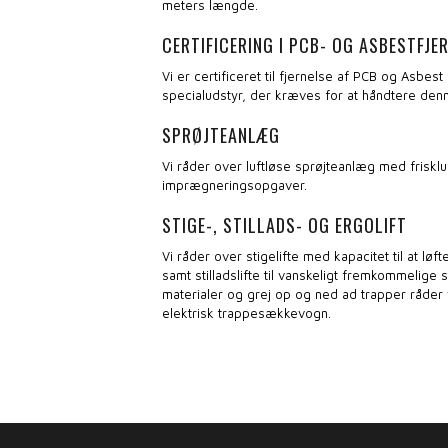
meters længde.
CERTIFICERING I PCB- OG ASBESTFJE
Vi er certificeret til fjernelse af PCB og Asbes
specialudstyr, der kræves for at håndtere den
SPRØJTEANLÆG
Vi råder over luftløse sprøjteanlæg med frisklu
imprægneringsopgaver.
STIGE-, STILLADS- OG ERGOLIFT
Vi råder over stigelifte med kapacitet til at løf
samt stilladslifte til vanskeligt fremkommelige s
materialer og grej op og ned ad trapper råder 
elektrisk trappesækkevogn.