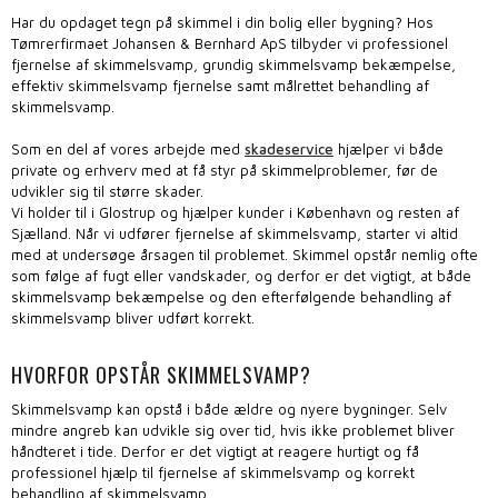
Har du opdaget tegn på skimmel i din bolig eller bygning? Hos
Tømrerfirmaet Johansen & Bernhard ApS tilbyder vi professionel
fjernelse af skimmelsvamp, grundig skimmelsvamp bekæmpelse,
effektiv skimmelsvamp fjernelse samt målrettet behandling af
skimmelsvamp.
Som en del af vores arbejde med
skadeservice
hjælper vi både
private og erhverv med at få styr på skimmelproblemer, før de
udvikler sig til større skader.
Vi holder til i Glostrup og hjælper kunder i København og resten af
Sjælland. Når vi udfører fjernelse af skimmelsvamp, starter vi altid
med at undersøge årsagen til problemet. Skimmel opstår nemlig ofte
som følge af fugt eller vandskader, og derfor er det vigtigt, at både
skimmelsvamp bekæmpelse og den efterfølgende behandling af
skimmelsvamp bliver udført korrekt.
HVORFOR OPSTÅR SKIMMELSVAMP?
Skimmelsvamp kan opstå i både ældre og nyere bygninger. Selv
mindre angreb kan udvikle sig over tid, hvis ikke problemet bliver
håndteret i tide. Derfor er det vigtigt at reagere hurtigt og få
professionel hjælp til fjernelse af skimmelsvamp og korrekt
behandling af skimmelsvamp.