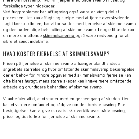
forskellige typer rådskader.
Ved fugtproblemer kan
affugtning
også være en vigtig del af
processen. Her kan affugtning hjælpe med at fjerne overskydende
fugt i konstruktionen, før vi fortsætter med fjernelse af skimmelsvamp
og den nødvendige behandling af skimmelsvamp. I nogle tilfælde kan
en mere omfattende
skimmelsanering
også være nødvendig for at
sikre et sundt indeklima.​
HVAD KOSTER FJERNELSE AF SKIMMELSVAMP?
Prisen på fjernelse af skimmelsvamp afhænger blandt andet af
angrebets størrelse og hvor omfattende skimmelsvamp bekæmpelse
der er behov for. Mindre opgaver med skimmelsvamp fjernelse kan
ofte klares hurtigt, mens større skader kan kræve mere omfattende
arbejde og grundigere behandling af skimmelsvamp.
Vi anbefaler altid, at vi starter med en gennemgang af skaden. Her
kan vi vurdere omfanget og rådgive om den bedste løsning. Efter
besigtigelsen kan vi give et realistisk overblik over både løsning,
priser og tidsforløb for fjernelse af skimmelsvamp.