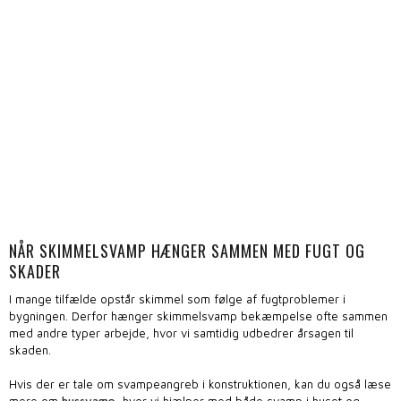
NÅR SKIMMELSVAMP HÆNGER SAMMEN MED FUGT OG
SKADER
I mange tilfælde opstår skimmel som følge af fugtproblemer i
bygningen. Derfor hænger skimmelsvamp bekæmpelse ofte sammen
med andre typer arbejde, hvor vi samtidig udbedrer årsagen til
skaden.
Hvis der er tale om svampeangreb i konstruktionen, kan du også læse
mere om
hussvamp
, hvor vi hjælper med både svamp i huset og