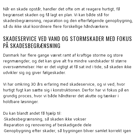
Når en skade opstår, handler det ofte om at reagere hurtigt, få
begrænset skaden og få lagt en plan. Vi kan både stå for
skadesbegrænsning, reparation og den efterfølgende genopbygning,
så du ikke skal koordinere flere forskellige håndværkere.
SKADESERVICE VED VAND OG STORMSKADER MED FOKUS
PÅ SKADESBEGRÆNSNING
Danmark har flere gange været ramt af kraftige storme og store
regnmængder, og det kan give alt fra mindre vandskader til større
oversvømmelser. Her er det vigtigt at få sat ind i tide, så skaden ikke
udvikler sig og giver følgeskader.
Vi har omkring 30 års erfaring med skadeservice, og vi ved, hvor
hurtigt fugt kan sætte sig i konstruktionen. Derfor har vi fokus på en
grundig proces, hvor vi både håndterer det akutte og tænker i
holdbare løsninger.
Du kan blandt andet få hjælp til:
·​Skadesbegrænsning, så skaden ikke vokser
·​Reparation og renovering af beskadigede dele
·​Genopbygning efter skader, så bygningen bliver samlet korrekt igen