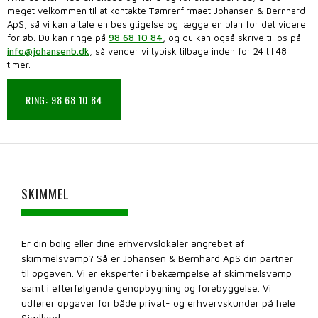
meget velkommen til at kontakte Tømrerfirmaet Johansen & Bernhard
ApS, så vi kan aftale en besigtigelse og lægge en plan for det videre
forløb. Du kan ringe på
98 68 10 84
, og du kan også skrive til os på
info@johansenb.dk
, så vender vi typisk tilbage inden for 24 til 48
timer.
RING: 98 68 10 84
SKIMMEL
Er din bolig eller dine erhvervslokaler angrebet af
skimmelsvamp? Så er Johansen & Bernhard ApS din partner
til opgaven. Vi er eksperter i bekæmpelse af skimmelsvamp
samt i efterfølgende genopbygning og forebyggelse. Vi
udfører opgaver for både privat- og erhvervskunder på hele
Sjælland.​​