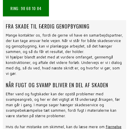
RING: 98 68 10 84
FRA SKADE TIL FÆRDIG GENOPBYGNING
Mange kontakter os, fordi de gerne vil have én samarbejdspartner,
der kan tage ansvar hele vejen. Når vi står for både skadeservice
og genopbygning, kan vi planlægge arbejdet, så det hænger
sammen, og så du får et resultat, der holder.
Vi hjælper blandt andet med at vurdere omfanget, gennemgå
konstruktioner, og aftale det videre forløb. Undervejs er vi i dialog
med dig, så du ved, hvad næste skridt er, og hvorfor vi gør, som
vi gør.
NÅR FUGT OG SVAMP BLIVER EN DEL AF SKADEN
Efter vand og fugtskader kan der opstå problemer med
svampeangreb, og her er det vigtigt at få undersøgt årsagen, før
man går i gang. I mange sager hænger skadeservice og
svampebekæmpelse tæt sammen, fordi fugt i materialerne kan
være starten på større problemer.
Hvis du har mistanke om skimmel, kan du læse mere om
fjernelse