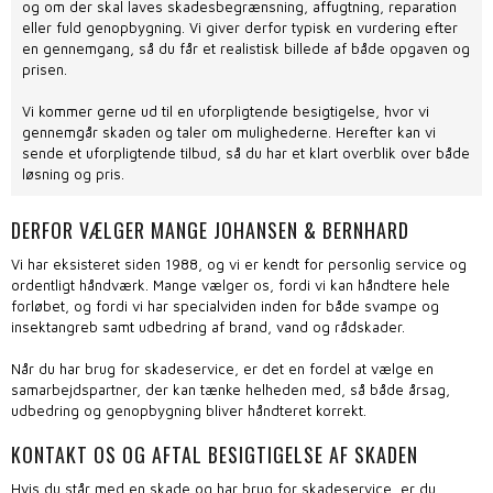
og om der skal laves skadesbegrænsning, affugtning, reparation
eller fuld genopbygning. Vi giver derfor typisk en vurdering efter
en gennemgang, så du får et realistisk billede af både opgaven og
prisen.
Vi kommer gerne ud til en uforpligtende besigtigelse, hvor vi
gennemgår skaden og taler om mulighederne. Herefter kan vi
sende et uforpligtende tilbud, så du har et klart overblik over både
løsning og pris.​
DERFOR VÆLGER MANGE JOHANSEN & BERNHARD
Vi har eksisteret siden 1988, og vi er kendt for personlig service og
ordentligt håndværk. Mange vælger os, fordi vi kan håndtere hele
forløbet, og fordi vi har specialviden inden for både svampe og
insektangreb samt udbedring af brand, vand og rådskader.
Når du har brug for skadeservice, er det en fordel at vælge en
samarbejdspartner, der kan tænke helheden med, så både årsag,
udbedring og genopbygning bliver håndteret korrekt.
KONTAKT OS OG AFTAL BESIGTIGELSE AF SKADEN
Hvis du står med en skade og har brug for skadeservice, er du