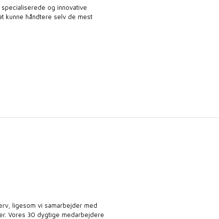
t specialiserede og innovative
l at kunne håndtere selv de mest
verv, ligesom vi samarbejder med
ber. Vores 30 dygtige medarbejdere