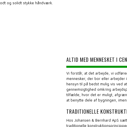
t godt og solidt stykke håndværk.
ALTID MED MENNESKET I C
Vi forstår, at det arbejde, vi udfø
mennesker, der bor eller arbejder i
hensyn til på bedst mulig vis ved a
gennemsigtighed omkring arbejdsp
tilfælde, hvor det er muligt, afgræ
at benytte dele af bygningen, imen
TRADITIONELLE KONSTRUKT
Hos Johansen & Bernhard ApS sætte
traditionelle konstruktionsprincipper