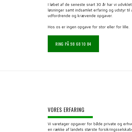
I løbet af de seneste snart 30 år har vi udvikle
løsninger samt indsamlet erfaring og udstyr ti
udfordrende og krævende opgaver.
Hos os er ingen opgave for stor eller for lille.
RING PÅ 98 68 10 84
VORES ERFARING
Vi varetager opgaver for både private og erh
en række af landets største forsikringsselska