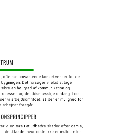
ENTRUM
rer, ofte har omvæltende konsekvenser for de
 bygningen. Det forsøger vi altid at tage
t sikre en høj grad af kommunikation og
rocessen og det tidsmæssige omfang. I de
nser vi arbejdsområdet, så der er mulighed for
s arbejdet foregår.
IONSPRINCIPPER
r vi en ære i at udbedre skader efter gamle,
. I de tilfælde, hvor dette ikke er muligt, eller