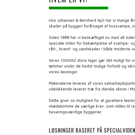
Hos Johansen & Bernhard ApS har vi mange års
skader på byggeri forårsaget af hussvampe, in
Siden 1988 har vi beskæftiget os med alt ind
speciale inden for bekæmpelse af svampe- og
råd-, brand- og vandskader i både moderne o
Vores 1000m2 store lager gør det muligt for o
tømmer under de bedst mulige forhold og sikr
vores løsninger.
Materialerne leveres af vores samarbejdspartn
udelukkende leverer træ fra danske skove i Mid
Dette giver os mulighed for at garantere løsnin
imødekomme de særlige krav, som stilles til r
bevaringsværdige byggerier.​
LØSNINGER BASERET PÅ SPECIALVIDE