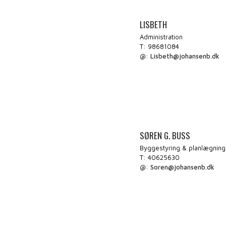
LISBETH
Administration
T: 98681084
@:
Lisbeth@johansenb.dk
​SØREN G. BUSS
Byggestyring & planlægning
T: 40625630
@:
Soren@johansenb.dk