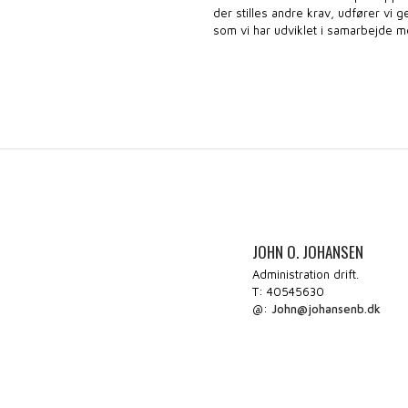
der stilles andre krav, udfører vi 
som vi har udviklet i samarbejde me
​JOHN O. JOHANSEN
Administration drift.
T: 40545630
@:
John@johansenb.dk