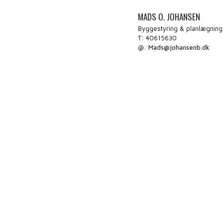
MADS O. JOHANSEN
Byggestyring & planlægning
T: 40615630
@:
Mads@johansenb.dk