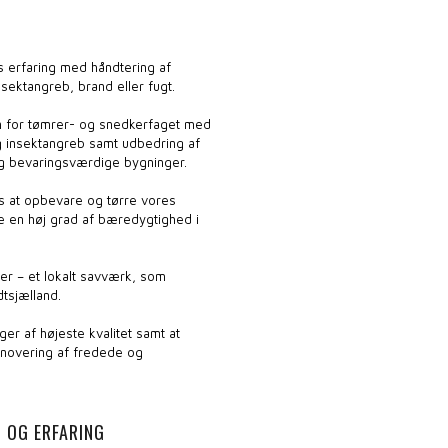
 erfaring med håndtering af
sektangreb, brand eller fugt.
en for tømrer- og snedkerfaget med
 insektangreb samt udbedring af
g bevaringsværdige bygninger.
s at opbevare og tørre vores
e en høj grad af bæredygtighed i
er – et lokalt savværk, som
tsjælland.​
ger af højeste kvalitet samt at
enovering af fredede og
N OG ERFARING